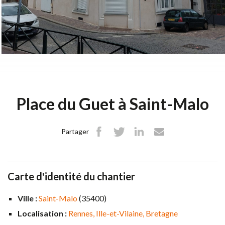
SNPR
Emeraude
actez-nous
Place du Guet à Saint-Malo
Partager
Carte d'identité du chantier
Ville :
Saint-Malo
(35400)
Localisation :
Rennes
Ille-et-Vilaine
Bretagne