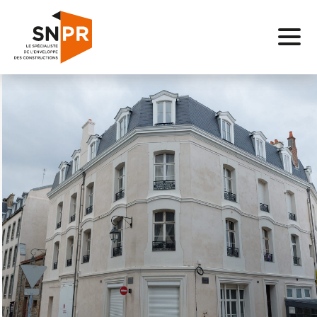
Savoir-
faire
Réalisations
Entreprise
Carrière
Actualités
SNPR
Services