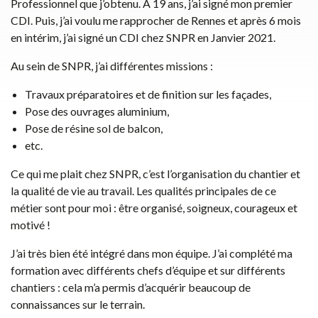
Professionnel que j’obtenu. A 19 ans, j’ai signé mon premier
CDI. Puis, j’ai voulu me rapprocher de Rennes et après 6 mois
en intérim, j’ai signé un CDI chez SNPR en Janvier 2021.
SNPR
Emeraude
Au sein de SNPR, j’ai différentes missions :
Travaux préparatoires et de finition sur les façades,
Pose des ouvrages aluminium,
actez-nous
Pose de résine sol de balcon,
etc.
Ce qui me plait chez SNPR, c’est l’organisation du chantier et
la qualité de vie au travail. Les qualités principales de ce
métier sont pour moi : être organisé, soigneux, courageux et
motivé !
J’ai très bien été intégré dans mon équipe. J’ai complété ma
formation avec différents chefs d’équipe et sur différents
chantiers : cela m’a permis d’acquérir beaucoup de
connaissances sur le terrain.